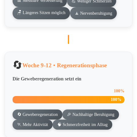
📊 Messbare Verbesserung
💪 Weniger Schmerzen
🪑 Längeres Sitzen möglich
🧘 Nervenberuhigung
🔄
Woche 9-12 • Regenerationsphase
Die Geweberegeneration setzt ein
100%
100%
🔄 Geweberegeneration
🎉 Nachhaltige Beruhigung
🏃 Mehr Aktivität
🧠 Schmerzfreiheit im Alltag