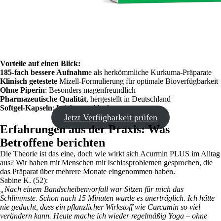
Vorteile auf einen Blick:
185-fach bessere Aufnahm
e als herkömmliche Kurkuma-Präparate
Klinisch getestete
Mizell-Formulierung für optimale Bioverfügbarkeit
Ohne Piperin
: Besonders magenfreundlich
Pharmazeutische Qualität
, hergestellt in Deutschland
Softgel-Kapseln
: Leicht zu schlucken
Jetzt Verfügbarkeit prüfen
Erfahrungen aus der Praxis: Was
Betroffene berichten
Die Theorie ist das eine, doch wie wirkt sich Acurmin PLUS im Alltag
aus? Wir haben mit Menschen mit Ischiasproblemen gesprochen, die
das Präparat über mehrere Monate eingenommen haben.
Sabine K. (52):
„Nach einem Bandscheibenvorfall war Sitzen für mich das
Schlimmste. Schon nach 15 Minuten wurde es unerträglich. Ich hätte
nie gedacht, dass ein pflanzlicher Wirkstoff wie Curcumin so viel
verändern kann. Heute mache ich wieder regelmäßig Yoga – ohne