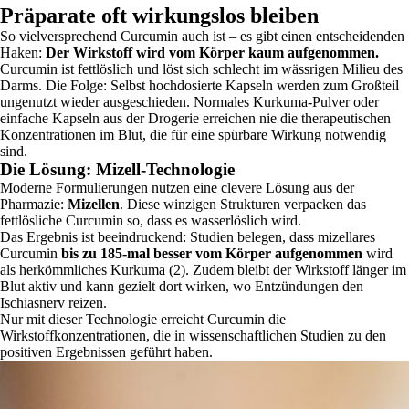
Präparate oft wirkungslos bleiben
So vielversprechend Curcumin auch ist – es gibt einen entscheidenden
Haken:
Der Wirkstoff wird vom Körper kaum aufgenommen.
Curcumin ist fettlöslich und löst sich schlecht im wässrigen Milieu des
Darms. Die Folge: Selbst hochdosierte Kapseln werden zum Großteil
ungenutzt wieder ausgeschieden. Normales Kurkuma-Pulver oder
einfache Kapseln aus der Drogerie erreichen nie die therapeutischen
Konzentrationen im Blut, die für eine spürbare Wirkung notwendig
sind.
Die Lösung: Mizell-Technologie
Moderne Formulierungen nutzen eine clevere Lösung aus der
Pharmazie:
Mizellen
. Diese winzigen Strukturen verpacken das
fettlösliche Curcumin so, dass es wasserlöslich wird.
Das Ergebnis ist beeindruckend: Studien belegen, dass mizellares
Curcumin
bis zu 185-mal besser vom Körper aufgenommen
wird
als herkömmliches Kurkuma (2). Zudem bleibt der Wirkstoff länger im
Blut aktiv und kann gezielt dort wirken, wo Entzündungen den
Ischiasnerv reizen.
Nur mit dieser Technologie erreicht Curcumin die
Wirkstoffkonzentrationen, die in wissenschaftlichen Studien zu den
positiven Ergebnissen geführt haben.