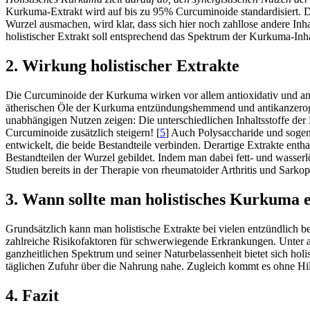
Kurkuma-Extrakt wird auf bis zu 95% Curcuminoide standardisiert. D
Wurzel ausmachen, wird klar, dass sich hier noch zahllose andere Inhal
holistischer Extrakt soll entsprechend das Spektrum der Kurkuma-Inhalt
2. Wirkung holistischer Extrakte
Die Curcuminoide der Kurkuma wirken vor allem antioxidativ und ant
ätherischen Öle der Kurkuma entzündungshemmend und antikanzerog
unabhängigen Nutzen zeigen: Die unterschiedlichen Inhaltsstoffe der
Curcuminoide zusätzlich steigern! [
5
] Auch Polysaccharide und sogen
entwickelt, die beide Bestandteile verbinden. Derartige Extrakte ent
Bestandteilen der Wurzel gebildet. Indem man dabei fett- und wasserlösl
Studien bereits in der Therapie von rheumatoider Arthritis und Sarko
3. Wann sollte man holistisches Kurkuma
Grundsätzlich kann man holistische Extrakte bei vielen entzündlich
zahlreiche Risikofaktoren für schwerwiegende Erkrankungen. Unter a
ganzheitlichen Spektrum und seiner Naturbelassenheit bietet sich h
täglichen Zufuhr über die Nahrung nahe. Zugleich kommt es ohne Hilfss
4. Fazit