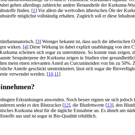
abei gehen allerdings zahlreiche andere Bestandteile der Kurkuma-Wu
tsstoffe finden. [
1
] Vor allem die wertvollen ätherischen Öle der Kurk
sstoffe möglichst vollständig erhalten. Zugleich soll er diese Inhaltss
iinflammatorisch. [
3
] Weniger bekannt ist, dass auch die ätherischen 
en wirken. [
4
] Diese Wirkung ist dabei explizit unabhängig von den
 Kurkuma scheinen sich sogar zu unterstützen. So konnte man zeigen, 
annte Sesquiterpene der Kurkuma zeigen in Studien eine gesundheitlic
halten meist einen relevanten Anteil an Curcuminoiden von bis zu 50%.
iche Anteile geschickt umstrukturiert, lässt sich sogar die Bioverfügbar
penie verwendet werden. [
10,11
]
 einnehmen?
 bedingten Erkrankungen anwenden. Noch besser eignen sie sich jedoch 
nderem senkt es den Blutzucker [
12
], die Blutfettwerte [
13
], den Blutd
olistisches Kurkuma ideal für die tägliche Einnahme an. Es ähnelt am 
toffe aus und ist sogar in Bio-Qualität erhältlich.