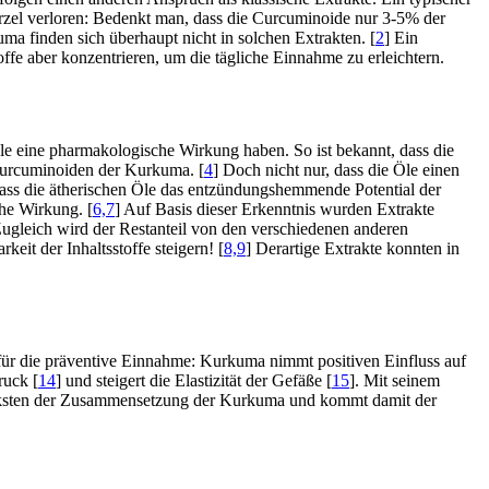
rzel verloren: Bedenkt man, dass die Curcuminoide nur 3-5% der
uma finden sich überhaupt nicht in solchen Extrakten. [
2
] Ein
toffe aber konzentrieren, um die tägliche Einnahme zu erleichtern.
Öle eine pharmakologische Wirkung haben. So ist bekannt, dass die
 Curcuminoiden der Kurkuma. [
4
] Doch nicht nur, dass die Öle einen
dass die ätherischen Öle das entzündungshemmende Potential der
he Wirkung. [
6,7
] Auf Basis dieser Erkenntnis wurden Extrakte
 Zugleich wird der Restanteil von den verschiedenen anderen
keit der Inhaltsstoffe steigern! [
8,9
] Derartige Extrakte konnten in
für die präventive Einnahme: Kurkuma nimmt positiven Einfluss auf
ruck [
14
] und steigert die Elastizität der Gefäße [
15
]. Mit seinem
stärksten der Zusammensetzung der Kurkuma und kommt damit der