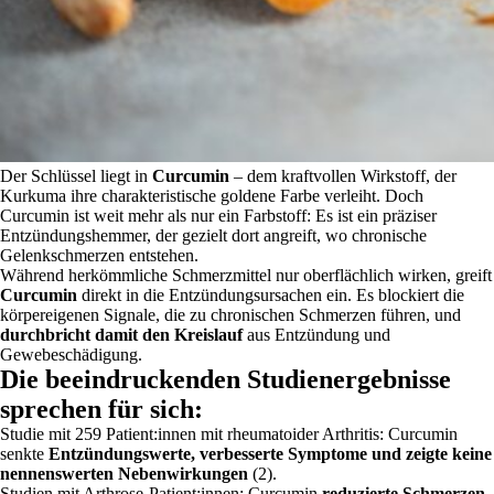
Der Schlüssel liegt in
Curcumin
– dem kraftvollen Wirkstoff, der
Kurkuma ihre charakteristische goldene Farbe verleiht. Doch
Curcumin ist weit mehr als nur ein Farbstoff: Es ist ein präziser
Entzündungshemmer, der gezielt dort angreift, wo chronische
Gelenkschmerzen entstehen.
Während herkömmliche Schmerzmittel nur oberflächlich wirken, greift
Curcumin
direkt in die Entzündungsursachen ein. Es blockiert die
körpereigenen Signale, die zu chronischen Schmerzen führen, und
durchbricht damit den Kreislauf
aus Entzündung und
Gewebeschädigung.
Die beeindruckenden Studienergebnisse
sprechen für sich:
Studie mit 259 Patient:innen mit rheumatoider Arthritis: Curcumin
senkte
Entzündungswerte, verbesserte Symptome und zeigte keine
nennenswerten Nebenwirkungen
(2).
Studien mit Arthrose-Patient:innen: Curcumin
reduzierte Schmerzen,