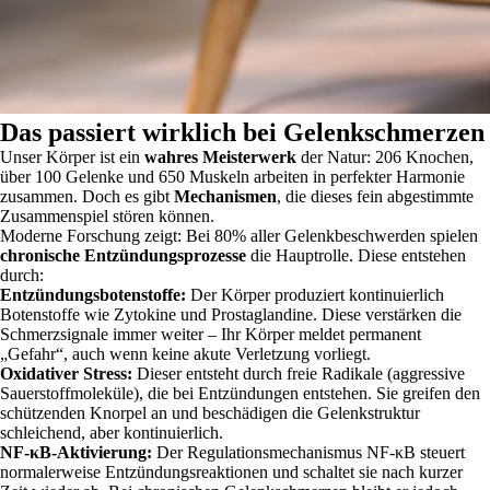
Das passiert wirklich bei Gelenkschmerzen
Unser Körper ist ein
wahres Meisterwerk
der Natur: 206 Knochen,
über 100 Gelenke und 650 Muskeln arbeiten in perfekter Harmonie
zusammen. Doch es gibt
Mechanismen
, die dieses fein abgestimmte
Zusammenspiel stören können.
Moderne Forschung zeigt: Bei 80% aller Gelenkbeschwerden spielen
chronische Entzündungsprozesse
die Hauptrolle. Diese entstehen
durch:
Entzündungsbotenstoffe:
Der Körper produziert kontinuierlich
Botenstoffe wie Zytokine und Prostaglandine. Diese verstärken die
Schmerzsignale immer weiter – Ihr Körper meldet permanent
„Gefahr“, auch wenn keine akute Verletzung vorliegt.
Oxidativer Stress:
Dieser entsteht durch freie Radikale (aggressive
Sauerstoffmoleküle), die bei Entzündungen entstehen. Sie greifen den
schützenden Knorpel an und beschädigen die Gelenkstruktur
schleichend, aber kontinuierlich.
NF-κB-Aktivierung:
Der Regulationsmechanismus NF-κB steuert
normalerweise Entzündungsreaktionen und schaltet sie nach kurzer